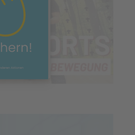
rvice kann Daten zu
ln. Bitte lesen Sie
d stimmen Sie der
u, um dieses Video
en.
tionen
ren
 Consent Management
Recht24