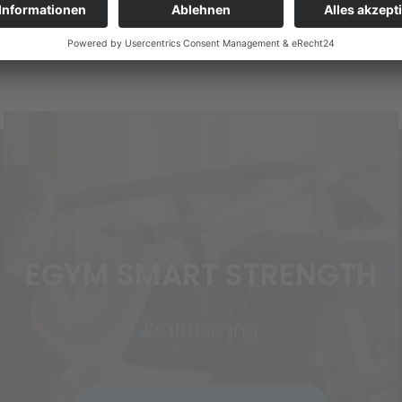
WEITERE ANGEBOTE
EGYM SMART STRENGTH
Krafttraining