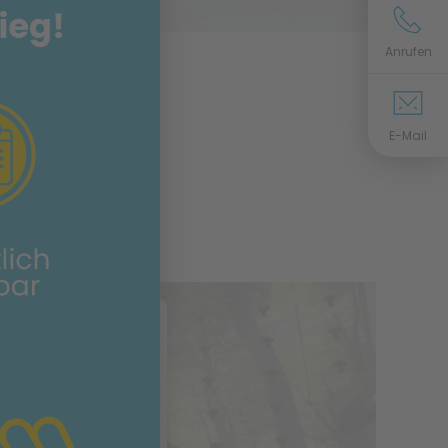
d
Anrufen
E-Mail
 Zustimmung, um
eo-Service zu
!
n Service eines
 Videoinhalte