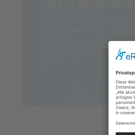
JETZT MITGLIED 
Werde Teil unseres Clubs und genieße
moderne Trainingsmöglichkeiten und 
Community.
Du bist noch unsicher? Kein Problem 
unverbindliche Beratung
und lerne u
kennen.