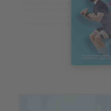
Die Cube Trainingswand bietet dir vielseitige
Bewegungskonzepte für jedes Alter und jede
Lebenslage. So wird dein Training
abwechslungsreich, kreativ und effektiv.