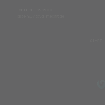
Tel.: 06126 - 95 99 11 0
idstein@vitova-medifit.de
START