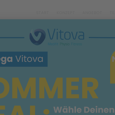
START
KONZEPT
ANGEBOT
T
CUBE
TRAININGSWAND
im Vitova Medifit Idstein