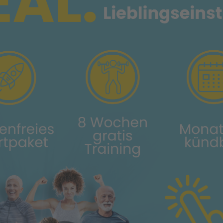
Idstein
Angebot
Cube Trainingswan
CUBE
TRAININGSWAND
im Vitova Medifit Idstein
Wir benötigen Ihre
den YouTube Vid
laden
Wir verwenden eine
Drittanbieters, um