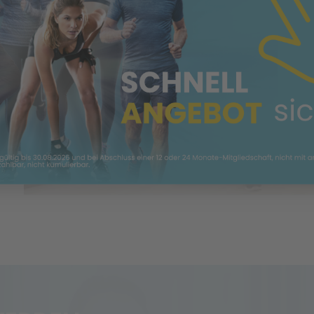
einzubetten. Dieser Se
Ihren Aktivitäten samme
die Details durch un
Nutzung des Service z
anzuseh
Mehr Informa
Akzeptie
powered by
Usercentrics
Platform
&
e