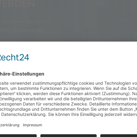
WERDEN
 exklusive Angebote,
eine motivierende
– vereinbare einfach eine
nseren Club persönlich