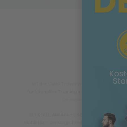
Mit der Cube Trainingswand erlebst du
funktionelles Training
in einer völlig neuen
Dimension.
Ob
Kraft, Ausdauer, Koordination oder
Mobilität
– die Möglichkeiten sind grenzenlos.