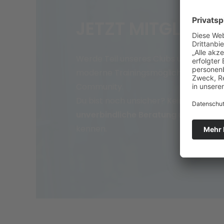
JETZT MITGLIED 
Werde Teil unseres Clubs und genieße
moderne Trainingsmöglichkeiten und 
Community.
Du bist noch unsicher? Kein Problem 
unverbindliche Beratung
und lerne u
kennen.