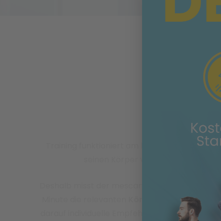
Training funktioniert am besten, wenn man
seinen Körper versteht.
Deshalb misst der mescan in weniger als einer
Minute die relevanten
Körperdaten
und lässt
darauf individuelle Empfehlungen für
Training,