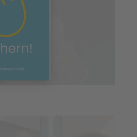
rvice kann Daten zu
ln. Bitte lesen Sie
d stimmen Sie der
u, um dieses Video
en.
tionen
ren
 Consent Management
Recht24