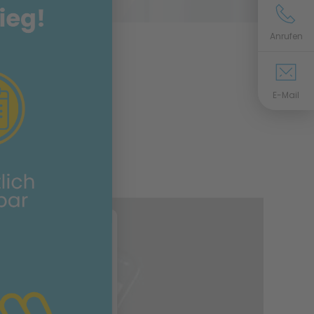
Anrufen
E-Mail
 Zustimmung, um
eo-Service zu
!
n Service eines
 Videoinhalte