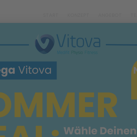
START
KONZEPT
ANGEBOT
T
MESCAN
F-CHECK DER ZUK
im Vitova Medifit Idstein