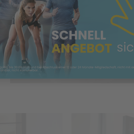
einzubetten. Dieser Se
Ihren Aktivitäten samme
die Details durch un
Nutzung des Service z
anzuseh
Mehr Informa
Akzeptie
powered by
Usercentrics
Platform
&
e