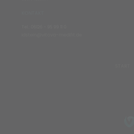
KONTAKT
Tel.: 06126 - 95 99 11 0
idstein@vitova-medifit.de
START