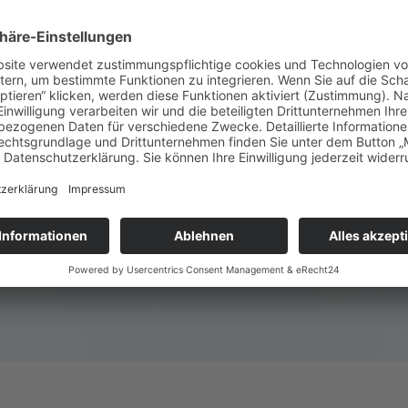
WERDEN
 exklusive Angebote,
eine motivierende
– vereinbare einfach eine
nseren Club persönlich