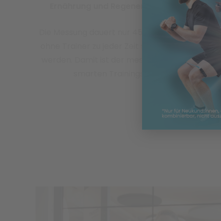
Ernährung und Regeneration
entstehen.
Die Messung dauert nur 45 Sekunden und kann
ohne Trainer zu jeder Zeit selbst durchgeführt
werden. Damit ist der mescan die Zukunft der
smarten Trainingssteuerung.