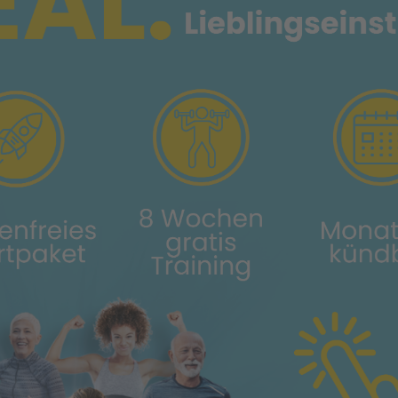
Idstein
Angebot
Mescan
MESCAN
SELF-CHECK DER ZUKUNFT
im Vitova Medifit Idstein
Wir benötigen Ihre
den YouTube Vid
laden
Wir verwenden eine
Drittanbieters, um