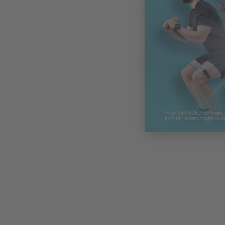
Arthrose und andere 
der Blackroll ergä
Redu
Das freie und alltags
Ihren Knien, Ihrer H
benötigt. Durch
Gerne erarbeiten 
Therap