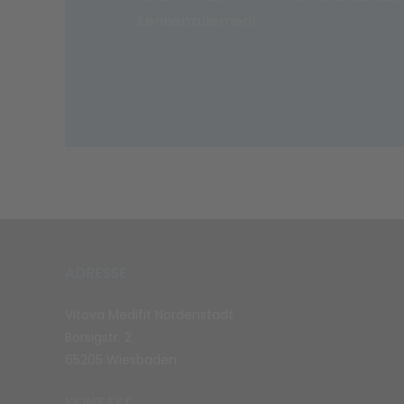
kennenzulernen!
ADRESSE
Vitova Medifit Nordenstadt
Borsigstr. 2
65205 Wiesbaden
KONTAKT