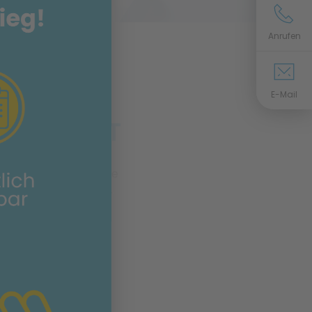
e
Anrufen
E-Mail
RDENSTADT
den Knien, der Hüfte
serprobten Trainings-
nd unbekümmert zu
adt mit Hilfe von
ie Muskel- und
sehr effizient gegen