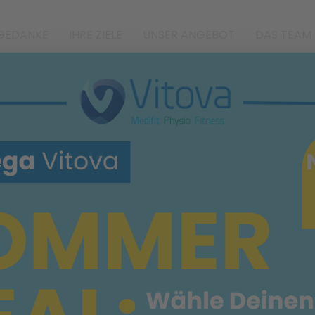
TGEDANKE
IHRE ZIELE
UNSER ANGEBOT
DAS TEAM
GESUNDE
GELENKE
m Vitova Medifit Nordensta