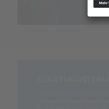
BERATUNGSTERM
Starte noch heute Deine Fitnessreise!
kostenlosen Beratungstermin und find
für Deine Ziele. Wir freuen uns darauf,