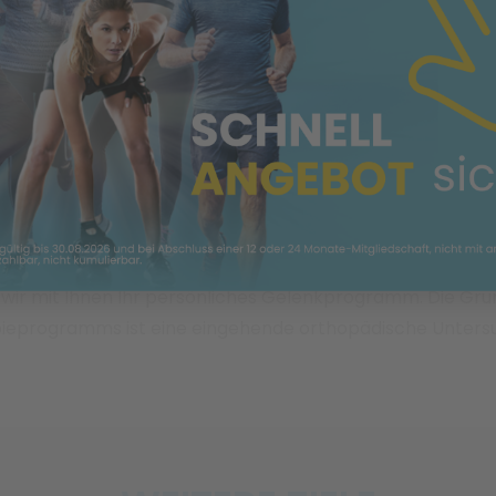
Gelenkproblematiken. Dieses Faszientraining wird durch
nzt und führt oft schon nach wenigen Trainingseinheiten 
zierung der Spannungen und der Schmerzen in den Gele
nahe Training an den
ARKE
,
KINESIS STATIONS
und
OMNIA
T
üfte oder Ihren Schultern die Stabilität und die Sicherheit, d
 das Training an diesen Geräten steigern Sie ihre Koordinat
Gleichgewicht und Kraft.
wir mit Ihnen Ihr persönliches Gelenkprogramm. Die Gru
ieprogramms ist eine eingehende orthopädische Unters