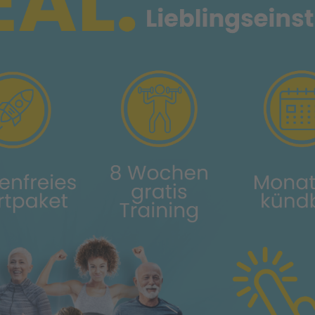
Nordenstadt
Ziele
Gesunde Gelenk
GESUNDE GELENKE
A MEDIFIT WIESBADEN-NO
chwerden, sondern auch Schmerzen und Beschwerden mit 
nd für viele Menschen alltäglich geworden. Unsere erfolg
ramme werden Ihnen helfen sich wieder schmerzfrei u
bewegen.
& Gelenktraining arbeiten wir im Vitova Medifit Nordenst
ten Dehn- und Beweglichkeitsprogrammen und bringen d
eder in Ordnung. Das Training wirkt, gezielt eingesetzt, 