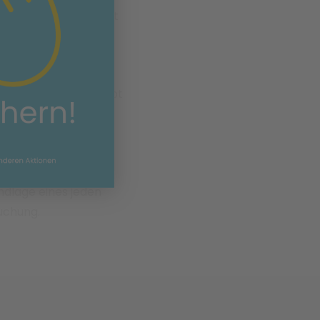
 gezielte Übungen mit
zu einer deutlichen
nken.
rainingssystemen gibt
ie sie für den Alltag
ion, Stabilität,
ndlage eines jeden
uchung.