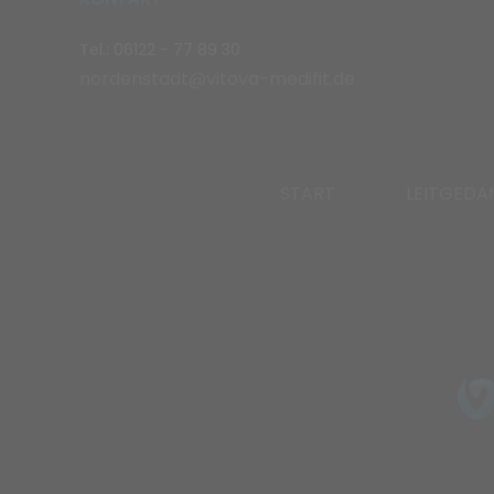
Tel.: 06122 - 77 89 30
nordenstadt@vitova-medifit.de
START
LEITGEDA