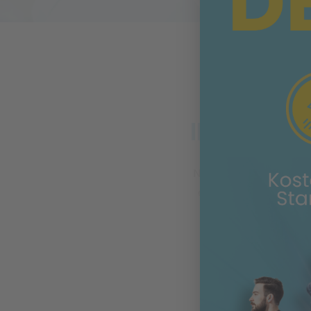
IM VITOV
Nicht nur Rückenbes
oder der Schulter si
und Therapieprog
Beim
five
Rücken 
gerätegestütz
Gelenkfunktionen wi