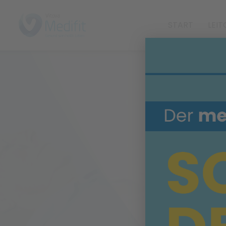
START
LEI
i