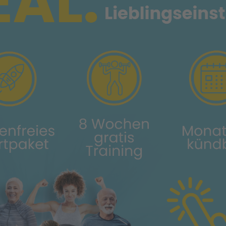
Nordenstadt
Ziele
Gesunder Rücke
GESUNDER RÜCKEN
A MEDIFIT WIESBADEN-NO
en gehören heute für viele Menschen zum Alltag. Die Ur
ielfältig. Eines haben Sie jedoch gemeinsam. In fast alle
immtes Trainings- und Therapieprogramm eine deutliche
zur Schmerzfreiheit erreicht werden.
& Gelenktraining arbeiten wir im Vitova Medifit Nordenst
ehn- und Beweglichkeitsprogrammen dem modernen Allt
skelfunktionen wieder in Ordnung. Mit Rückwärtsbewegung