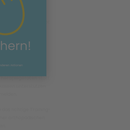
nd Rumpfstabilität.
rainingssystemen gibt
ng an diesen Geräten
raft.
integriert um auch
ers an Menschen die
en. Das Training zur
Therapiegeräten statt
nkassen unterstützen
rmeiden.
h das richtige Training-
ner orthopädischen
en.