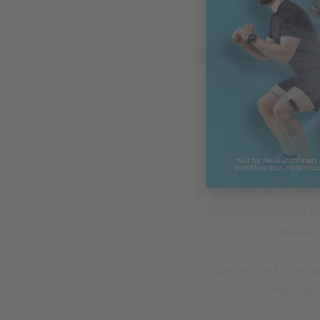
Mensch wieder selb
Das freie und alltags
Ihrem Rücken die St
stei
Mit dem
FPZ – Mus
Patienten mit star
bereits seit mehr a
Kräftigung der Rumpf
und wird immer in B
dieses 
So speziell und individ
und Therapieprogr
Un