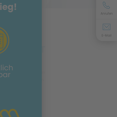
n
Anrufen
E-Mail
RDENSTADT
sachen für diese
n Fällen kann durch ein
 Verbesserung bis hin
adt mit Hilfe von
ag gezielt entgegen
en richtet sich der