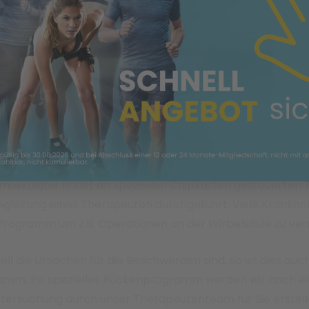
st auf und fördert so seine ursprüngliche Beweglichkeit u
nahe Training an den
ARKE
,
KINESIS STATIONS
und
OMNIA
T
abilität, die sie für den Alltag benötigt. Durch das Traini
gern Sie Ihre Koordination, Stabilität, Gleichgewicht und K
kulatur in Fokus
haben wir ein spezielles Rückentraining 
ken Rückenbeschwerden zu helfen. Es richtet sich besond
ls 6 Monaten unter Rücken- oder Nackenbeschwerden leid
muskulatur findet an speziellen Chipkarten gesteuerten 
egleitung eines Therapeuten durchgeführt. Viele Kranke
Programm um z.B. Operationen an der Wirbelsäule zu ve
uell die Ursachen für die Beschwerden sind, so ist dies auc
amm. Ihr spezielles Rückenprogramm werden wir nach ei
tersuchung durch unser Therapeutenteam für Sie erstell