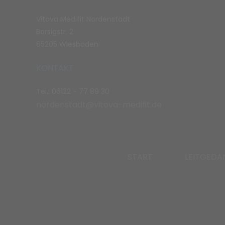
Vitova Medifit Nordenstadt
Borsigstr. 2
65205 Wiesbaden
KONTAKT
Tel.: 06122 - 77 89 30
nordenstadt@vitova-medifit.de
START
LEITGEDA