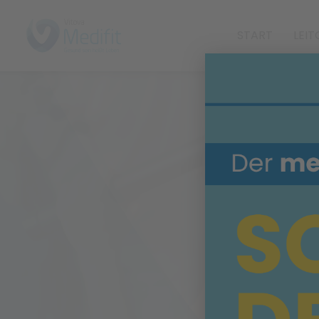
START
LEI
i