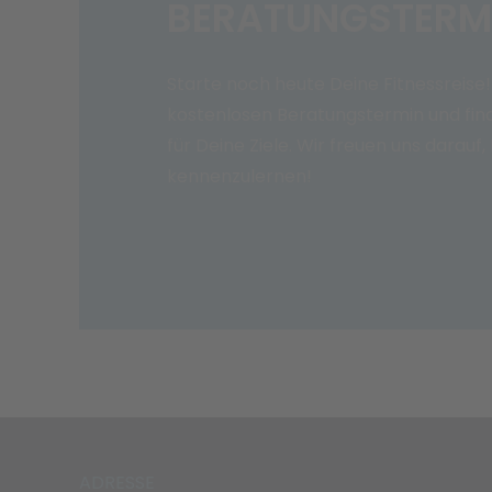
BERATUNGSTERM
Starte noch heute Deine Fitnessreise!
kostenlosen Beratungstermin und find
für Deine Ziele. Wir freuen uns darauf,
kennenzulernen!
ADRESSE