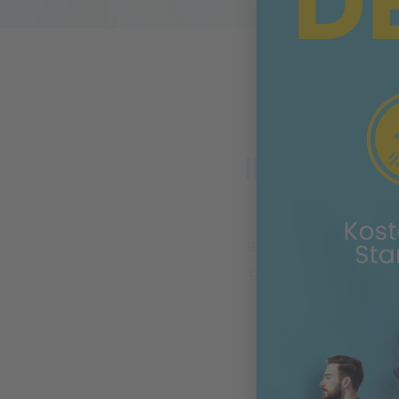
IM VITOV
Rückenbeschwerd
Beschwerden sind oft v
gezieltes und abgest
Beim
five
Rücken 
gerätegestützten D
und bringen die Mu