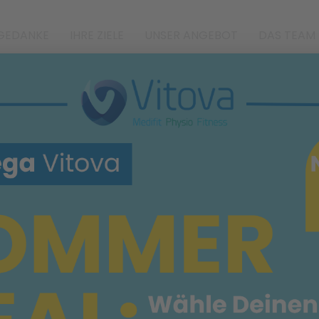
TGEDANKE
IHRE ZIELE
UNSER ANGEBOT
DAS TEAM
GESUNDER
RÜCKEN
m Vitova Medifit Nordensta