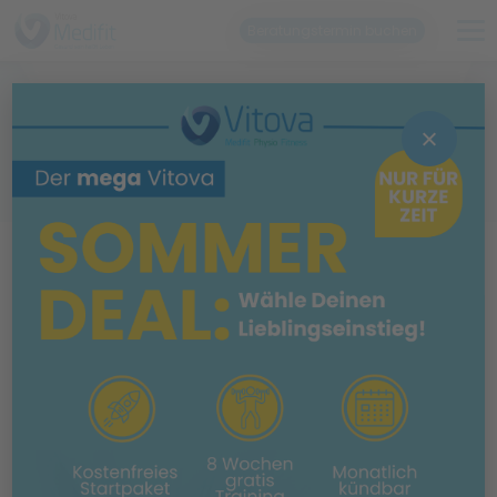
Beratungstermin buchen
NEHMEN SIE EINFACH
KONTAKT ZU UNS AUF
Nordenstadt
Kontakt
KONTAKT
So finden Sie uns
Schreiben Sie uns einfach eine Nachricht oder rufen Sie
uns direkt an.
Sie können uns auch gerne eine Nachricht auf den