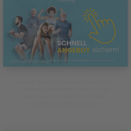
Anrufbeantworter hinterlassen.
Vitova Medifit Wiesbaden Nordenstadt
Borsigstr. 2
65205 Wiesbaden
Tel.: 06122 - 77 89 30
nordenstadt@vitova-medifit.de
Öffnungszeiten
Montag, Mittwoch & Freitag 08.00 bis 21.30 Uhr
Dienstag & Donnerstag 07.00 bis 21.30 Uhr
Samstag & Sonntag 09.00 bis 14.00 Uhr
an Feiertagen 10.00 bis 14.00 Uhr
BITTE LASSEN