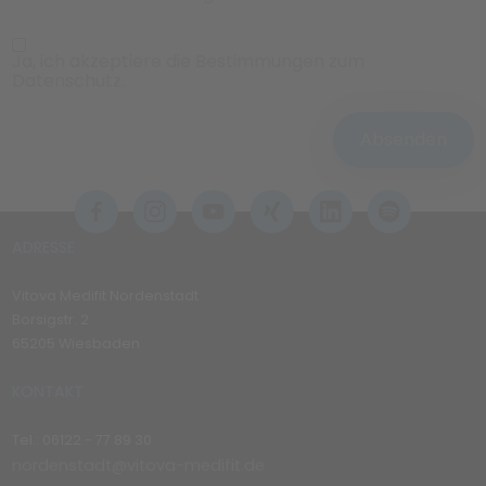
Ja, ich akzeptiere die Bestimmungen zum
Datenschutz.
Absenden
ADRESSE
Vitova Medifit Nordenstadt
Borsigstr. 2
65205 Wiesbaden
KONTAKT
Tel.: 06122 - 77 89 30
nordenstadt@vitova-medifit.de